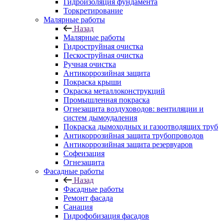
Гидроизоляция фундамента
Торкретирование
Малярные работы
Назад
Малярные работы
Гидроструйная очистка
Пескоструйная очистка
Ручная очистка
Антикоррозийная защита
Покраска крыши
Окраска металлоконструкций
Промышленная покраска
Огнезащита воздуховодов: вентиляции и
систем дымоудаления
Покраска дымоходных и газоотводящих труб
Антикоррозийная защита трубопроводов
Антикоррозийная защита резервуаров
Софеизация
Огнезащита
Фасадные работы
Назад
Фасадные работы
Ремонт фасада
Санация
Гидрофобизация фасадов