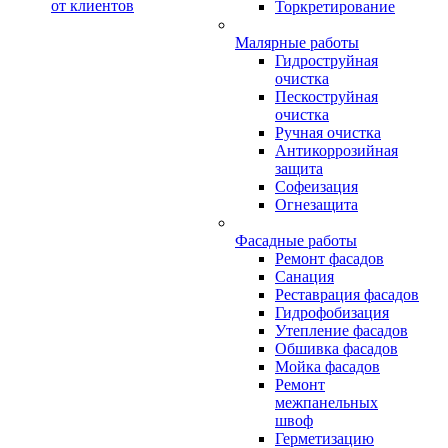
от клиентов
Торкретирование
Малярные работы
Гидроструйная
очистка
Пескоструйная
очистка
Ручная очистка
Антикоррозийная
защита
Софеизация
Огнезащита
Фасадные работы
Ремонт фасадов
Санация
Реставрация фасадов
Гидрофобизация
Утепление фасадов
Обшивка фасадов
Мойка фасадов
Ремонт
межпанельных
швоф
Герметизацию