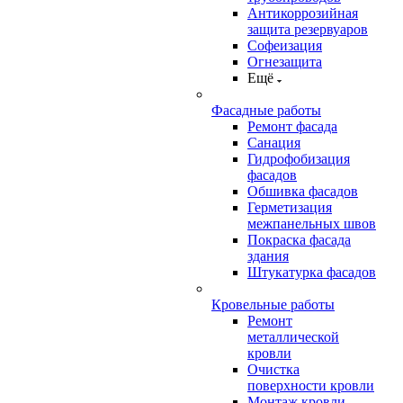
Антикоррозийная
защита резервуаров
Софеизация
Огнезащита
Ещё
Фасадные работы
Ремонт фасада
Санация
Гидрофобизация
фасадов
Обшивка фасадов
Герметизация
межпанельных швов
Покраска фасада
здания
Штукатурка фасадов
Кровельные работы
Ремонт
металлической
кровли
Очистка
поверхности кровли
Монтаж кровли