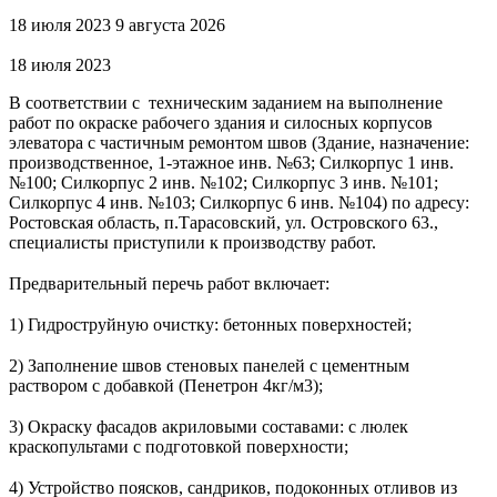
18 июля 2023 9 августа 2026
18 июля 2023
В соответствии с техническим заданием на выполнение
работ по окраске рабочего здания и силосных корпусов
элеватора с частичным ремонтом швов (Здание, назначение:
производственное, 1-этажное инв. №63; Силкорпус 1 инв.
№100; Силкорпус 2 инв. №102; Силкорпус 3 инв. №101;
Силкорпус 4 инв. №103; Силкорпус 6 инв. №104) по адресу:
Ростовская область, п.Тарасовский, ул. Островского 63.,
специалисты приступили к производству работ.
⠀
Предварительный перечь работ включает:
⠀
1) Гидроструйную очистку: бетонных поверхностей;
⠀
2) Заполнение швов стеновых панелей с цементным
раствором с добавкой (Пенетрон 4кг/м3);
⠀
3) Окраску фасадов акриловыми составами: с люлек
краскопультами с подготовкой поверхности;
⠀
4) Устройство поясков, сандриков, подоконных отливов из