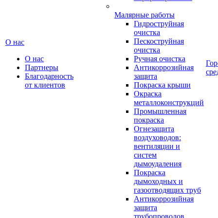
Малярные работы
Гидроструйная
очистка
Пескоструйная
О нас
очистка
О нас
Ручная очистка
Гор
Партнеры
Антикоррозийная
сре
Благодарность
защита
от клиентов
Покраска крыши
Окраска
металлоконструкций
Промышленная
покраска
Огнезащита
воздуховодов:
вентиляции и
систем
дымоудаления
Покраска
дымоходных и
газоотводящих труб
Антикоррозийная
защита
трубопроводов