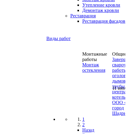
Утепление кровли
Демонтаж кровли
Реставрация
Реставрация фасадов
Виды работ
Монтажные
Общие
работы
Завершен
Монтаж
сварочные
остекления
работы на
оголовке
дымовой
трубы H 1
11 июля 2
центральн
котельной
ООО «ШТ
город
Шадринск
Щеткина 4
1
2
Назад