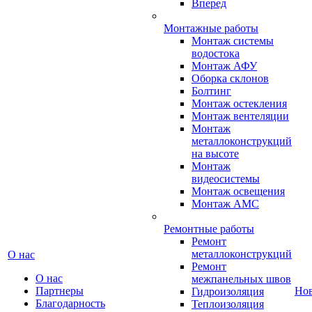
Вперед
Монтажные работы
Монтаж системы
водостока
Монтаж АФУ
Оборка склонов
Болтинг
Монтаж остекления
Монтаж вентеляции
Монтаж
металлоконструкций
на высоте
Монтаж
видеосистемы
Монтаж освещения
Монтаж АМС
Ремонтные работы
Ремонт
металлоконструкций
О нас
Ремонт
О нас
межпанельных швов
Партнеры
Но
Гидроизоляция
Благодарность
Теплоизоляция