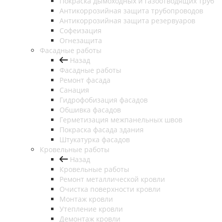
Покраска дымоходных и газоотводящих труб
Антикоррозийная защита трубопроводов
Антикоррозийная защита резервуаров
Софеизация
Огнезащита
Фасадные работы
Назад
Фасадные работы
Ремонт фасада
Санация
Гидрофобизация фасадов
Обшивка фасадов
Герметизация межпанельных швов
Покраска фасада здания
Штукатурка фасадов
Кровельные работы
Назад
Кровельные работы
Ремонт металлической кровли
Очистка поверхности кровли
Монтаж кровли
Утепление кровли
Демонтаж кровли