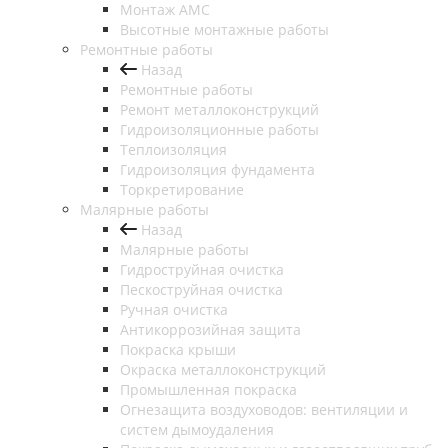
Монтаж АМС
Высотные монтажные работы
Ремонтные работы
Назад
Ремонтные работы
Ремонт металлоконструкций
Гидроизоляционные работы
Теплоизоляция
Гидроизоляция фундамента
Торкретирование
Малярные работы
Назад
Малярные работы
Гидроструйная очистка
Пескоструйная очистка
Ручная очистка
Антикоррозийная защита
Покраска крыши
Окраска металлоконструкций
Промышленная покраска
Огнезащита воздуховодов: вентиляции и
систем дымоудаления