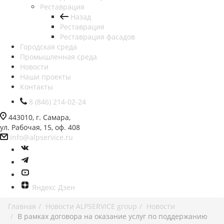
Реставрация
Назад
Реставрация
Реставрация фасадов
Городская среда
Промышленная среда
Новости
Наши проекты
Контакты
8 (846) 214-02-24
443010, г. Самара,
ул. Рабочая, 15, оф. 408
info@alpservice.ru
Яндекс Дзен
Главная
Новости ALPSERVICE group
Новости
В рамках договора на оказание услуг по поддержанию