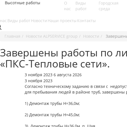
Высотные работы
О
Виды
Городская
нас
работ
среда
 нас
Виды работ
Новости
Наши проекты
Контакты
Главная
Новости ALPSERVICE group
Новости
Завершены
Завершены работы по ли
«ПКС-Тепловые сети».
3 ноября 2023 6 августа 2026
3 ноября 2023
Согласно техническому заданию в связи с недопу
для пребывания людей в районе труб, завершены 
⠀
1) Демонтаж трубы Н=36,0м;
⠀
2) Демонтаж трубы Н=45,0м;
⠀
3) Демонтаж трубы Н=36,0м. п. Шуя.