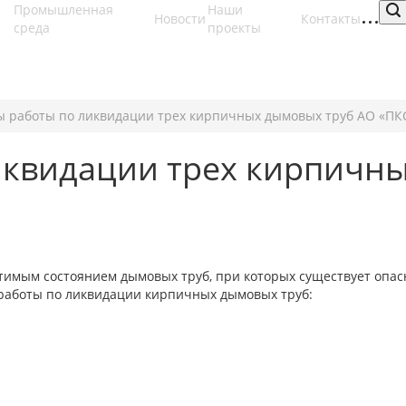
Промышленная
Наши
Новости
Контакты
среда
проекты
 работы по ликвидации трех кирпичных дымовых труб АО «ПКС
квидации трех кирпичны
стимым состоянием дымовых труб, при которых существует опас
работы по ликвидации кирпичных дымовых труб: